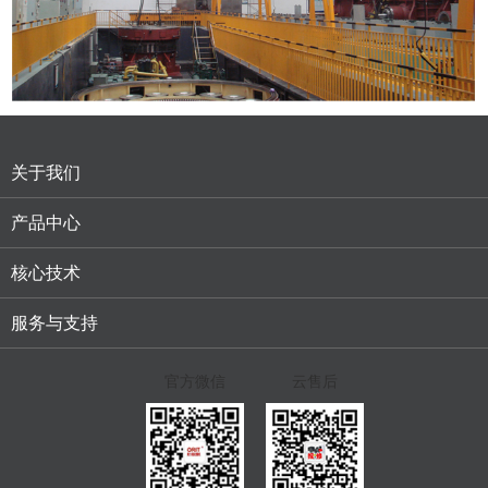
关于我们
产品中心
核心技术
服务与支持
官方微信
云售后