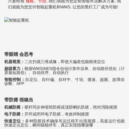
只要给我
规格、节拍,
我们就能为您定制智能吊运解决方案, 我
们就能为您交付智能起重机和WMS, 让您的黑灯工厂成为可能!
带眼睛 会思考
机器视觉：
二次扫描三维成像，即使大偏差也能精准定位
超级算力：
根据WMS/MES指令自动计算作业单、自动路径优化（计
算最短路劲）、自动排序、自动执行
智能控制：
自定位、自纠偏、自对中、寸动、微速、超频、故障自
诊断、APP
带防摇 很稳当
机械防摇：
硬杆同步伸缩筒防摇或顶部喇叭防摇，绝对消除摇摆
电子防摇：
开环或闭环电子防摇，有效抑制摇摆
快速定位：
多种防摇技术确保吊运过程不出现摇摆，高速运行也能
快速定点定位，瞬间稳稳停车，真正实现指哪放哪