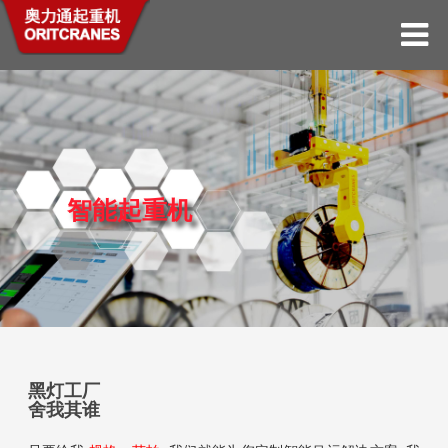
智能起重机
黑灯工厂
舍我其谁