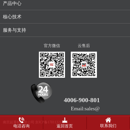
产品中心
核心技术
服务与支持
官方微信
云售后
4006-900-801
Email:sales@
南宫起重机有限公司
京ICP备17011321号-1
联系我们
电话咨询
返回首页
南