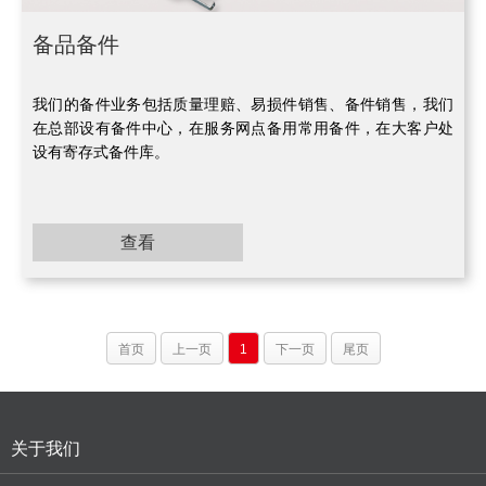
备品备件
我们的备件业务包括质量理赔、易损件销售、备件销售，我们
在总部设有备件中心，在服务网点备用常用备件，在大客户处
设有寄存式备件库。
查看
首页
上一页
1
下一页
尾页
关于我们